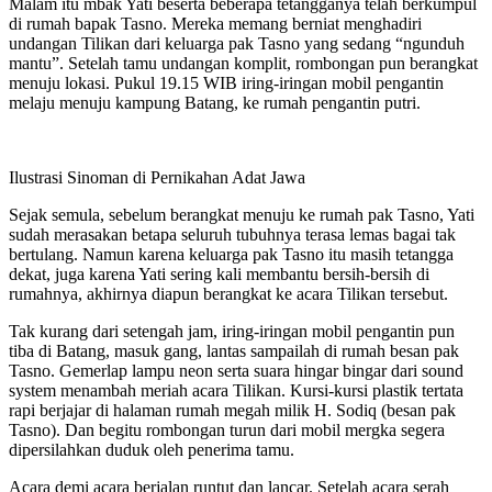
Malam itu mbak Yati beserta beberapa tetangganya telah berkumpul
di rumah bapak Tasno. Mereka memang berniat menghadiri
undangan Tilikan dari keluarga pak Tasno yang sedang “ngunduh
mantu”. Setelah tamu undangan komplit, rombongan pun berangkat
menuju lokasi. Pukul 19.15 WIB iring-iringan mobil pengantin
melaju menuju kampung Batang, ke rumah pengantin putri.
Ilustrasi Sinoman di Pernikahan Adat Jawa
Sejak semula, sebelum berangkat menuju ke rumah pak Tasno, Yati
sudah merasakan betapa seluruh tubuhnya terasa lemas bagai tak
bertulang. Namun karena keluarga pak Tasno itu masih tetangga
dekat, juga karena Yati sering kali membantu bersih-bersih di
rumahnya, akhirnya diapun berangkat ke acara Tilikan tersebut.
Tak kurang dari setengah jam, iring-iringan mobil pengantin pun
tiba di Batang, masuk gang, lantas sampailah di rumah besan pak
Tasno. Gemerlap lampu neon serta suara hingar bingar dari sound
system menambah meriah acara Tilikan. Kursi-kursi plastik tertata
rapi berjajar di halaman rumah megah milik H. Sodiq (besan pak
Tasno). Dan begitu rombongan turun dari mobil mergka segera
dipersilahkan duduk oleh penerima tamu.
Acara demi acara berjalan runtut dan lancar. Setelah acara serah