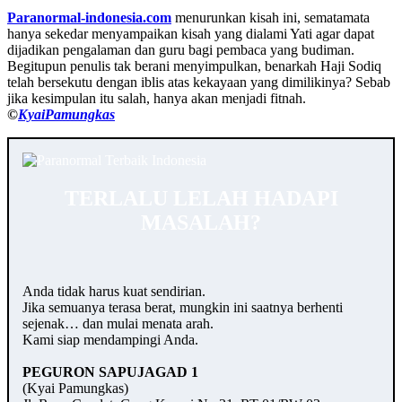
Paranormal-indonesia.com
menurunkan kisah ini, sematamata
hanya sekedar menyampaikan kisah yang dialami Yati agar dapat
dijadikan pengalaman dan guru bagi pembaca yang budiman.
Begitupun penulis tak berani menyimpulkan, benarkah Haji Sodiq
telah bersekutu dengan iblis atas kekayaan yang dimilikinya? Sebab
jika kesimpulan itu salah, hanya akan menjadi fitnah.
©️
KyaiPamungkas
TERLALU LELAH HADAPI
MASALAH?
Anda tidak harus kuat sendirian.
Jika semuanya terasa berat, mungkin ini saatnya berhenti
sejenak… dan mulai menata arah.
Kami siap mendampingi Anda.
PEGURON SAPUJAGAD 1
(Kyai Pamungkas)