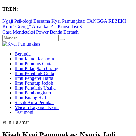
TREN:
Ngaji Psikologi Bersama Kyai Pamungkas: TANGGA REZEKI
Kopi “Greng,” Amankah? – Konsultasi S...
Cara Mendeteksi Power Benda Bertuah
Beranda
Ilmu Kunci Kelamin
Ilmu Pemutus Cinta
Ilmu Pulangkan Orang
Ilmu Penahluk Cinta
Ilmu Pengeret Harta
Ilmu Penutup Jodoh
Ilmu Penglaris Usaha
Ilmu Pembungkam
Ilmu Buang Sial
Susuk Aura Pemikat
Macam Layanan Kami
Testimoni
Pilih Halaman
Kisah Kyai Pamungkas: Nyaris Jadi