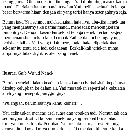
tetangganya. Oleh nenek tua itu tangan Yati dibimbing masuk kamar
mandi. Di dalam kamar mandi tersebut Yati melihat sebuah belanga
besar berwarna hitam dengan air yang terisi hanya setengahnya saja.
Belum juga Yati sempat melaksanakan hajatnya, tiba-tiba nenek tua
yang mengantarnya ke kamar mandi, mendadak mencengkeram
rambutnya. Dengan kasar dan sekuat tenaga nenek tua tadi segera
membenam-benamkan kepala mbak Yati ke dalam belanga yang
berisi air. Mbak Yati yang tidak menyangka bakal diperlakukan
sekasar itu tentu saja jadi gelagapan. Berkali-kali teriakan minta
ampunnya tidak digubris oleh sang nenek.
Ilustrasi Gaib Wujud Nenek
Barulah setelah dalam keadaan lemas karena berkali-kali kepalanya
dicelup-celupkan ke dalam air, Yati merasakan seperti ada kekuatan
aneh yang menepuk punggungnya.
“Pulanglah, belum saatnya kamu kemari!” .
Yati celingukan mencari asal suara dan tepukan tadi. Namun tak ada
seorangpun di situ. Bahkan nenek tua yang berbuat brutal atas
dirinya pun telah raib. Perlahan Yati membuka matanya. Seiring
dengan itu alam adarnya pun terkuak. Dia menjadi bingung ketika