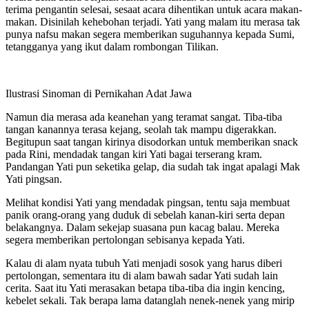
terima pengantin selesai, sesaat acara dihentikan untuk acara makan-
makan. Disinilah kehebohan terjadi. Yati yang malam itu merasa tak
punya nafsu makan segera memberikan suguhannya kepada Sumi,
tetangganya yang ikut dalam rombongan Tilikan.
Ilustrasi Sinoman di Pernikahan Adat Jawa
Namun dia merasa ada keanehan yang teramat sangat. Tiba-tiba
tangan kanannya terasa kejang, seolah tak mampu digerakkan.
Begitupun saat tangan kirinya disodorkan untuk memberikan snack
pada Rini, mendadak tangan kiri Yati bagai terserang kram.
Pandangan Yati pun seketika gelap, dia sudah tak ingat apalagi Mak
Yati pingsan.
Melihat kondisi Yati yang mendadak pingsan, tentu saja membuat
panik orang-orang yang duduk di sebelah kanan-kiri serta depan
belakangnya. Dalam sekejap suasana pun kacag balau. Mereka
segera memberikan pertolongan sebisanya kepada Yati.
Kalau di alam nyata tubuh Yati menjadi sosok yang harus diberi
pertolongan, sementara itu di alam bawah sadar Yati sudah lain
cerita. Saat itu Yati merasakan betapa tiba-tiba dia ingin kencing,
kebelet sekali. Tak berapa lama datanglah nenek-nenek yang mirip