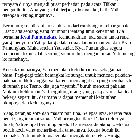
ternyata dirinya menjadi pusat perhatian pada acara Tilikan
pengantin itu. Apa yang telah terjadi, dimana aku, batin Yati
ditengah kebingungannya.
Beruntung sekali saat itu salah satu dari rombongan keluarga pak
Tasno ada seorang yang mumpuni tentang ilmu kebatinan. Dia
bernama
Kyai Pamungkas
. Kemungkinan juga suara tanpa rupa
yang menyuruh Yati pulang adalah doa ataupun mantera dari Kyai
Pamungkas. Maka setelah Yati sadar, Kyai Pamungkas segera
memerintahkan salah seorang sopir untuk mengantarkan Yati pulang
ke rumahnya.
Keesokkan harinya, Yati menjalani kehidupannya sebagaimana
biasa. Pagi-pagi telah berangkat ke sungai untuk mencuci pakaian-
pakaian milik tetangganya, karena memang disamping membans tu
di rumah pak Tasno, dia juga “nyambi” buruh mencuci pakaian.
Maklum kehidupan Yati tergolong orang yang pas-pasan. Jika tidak
bekerja seperti itu, darimana ia dapat memenuhi kebutuhan
hidupnya dan keluarganya.
Siang beranjak sore dan malam pun tiba. Selepas Isya, karena rasa
penat yang teramat sangat Yati berangkat tidur. Dalam tidurnya
itulah, Yati sempat bermimpi aneh. Dia merasa didatangi oleh dua
bocah kecil yang menarik-narik tangannya. Kedua bocah itu
memaksa Yati untuk terus berjalan mengikuti mereka. Hingga