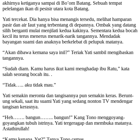
akhirnya ketiganya sampai di Bo’om Batang. Sebuah tempat
pelelangan ikan di pesisir utara kota Batang.
Yati tercekat. Dia hanya bisa menangis tersedu, melihat hamparan
pasir dan air Iaut yang terbentang di depannya. Ombak yang datang
silih berganti mulai menjilati kedua kakinya. Sementara kedua bocah
kecil itu terus menerus menarik-narik tangannya. Mendadak
bayangan suami dan anaknya berkelebat di pelupuk matanya.
“Akan dibawa kemana saya inil?” Teriak Yati sambil mengibaskan
tangannya.
“Sudah diam. Kamu harus ikut kami menghadap ibu Ratu,” kata
salah seorang bocah itu. .
“Tidak….. aku tidak mau.”
Yati semakin meronta dan tangisannya pun semakin keras. Berunt-
ung sekali, saat itu suami Yati yang sedang nonton TV mendengar
tangisan kerasnya.
“Heh……. bangun…….. bangun!” Kang Tono menggoyang-
goyangkan tubuh istrinya. Yati tergeragap dan membuka matanya.
Astathirullah!
“Kamu kenapa, Yat?” Tanya Tono cemas.