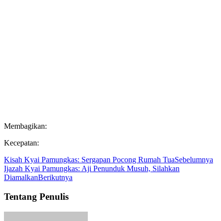
Membagikan:
Kecepatan:
Kisah Kyai Pamungkas: Sergapan Pocong Rumah Tua
Sebelumnya
Ijazah Kyai Pamungkas: Aji Penunduk Musuh, Silahkan
Diamalkan
Berikutnya
Tentang Penulis