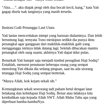
“Aku….“. aku diajak pergi oleh dua bocah kecil, kang,” kata Yati
gagap disela isak tangisnya yang masih tersedu.
Ilustrasi Gaib Penunggu Laut Utara
Yati lantas menceritakan mimpi yang barusan dialaminya. Dan lebih
beruntung Iagi, ternyata Tono meskipun sedikit dia punya ilmu
penangkal agar gangguan dari makhluk-makhluk gaib yang
mengganggu istrinya tidak datang lagi; Setelah dibacakan mantra
penangkal oleh sang suami, akhirnya Yati dapat tidur pulas.
Benarkah Yati hampir saja menjadi tumbal pesugihan Haji Sodiq?
Entahlah, menurut penuturan beberapa orang yang sempat
menolong Yati dikala dia sedang pingsan, saat itu ada seorang
tetangga Haji Sodiq yang sempat berteriak.
“Masya Allah, kok kejam sekali sih.”
Kemungkinan sekali seseorang tadi paham betul dengan latar
belakang dan kehidupan Haji Sodiq. Benar atau tidaknya kita
kembalikan saja kepada Allah SWT. Allah Maha Tahu apa yang
diperbuat hamba-hambaNya.