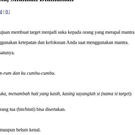
d
|
0
|
ujuan membuat target menjadi suka kepada orang yang merapal mantra p
enggunakan ketepatan dan kefokusan Anda saat menggunakan mantra.
satunya.
rum-rum dan ku cumbu-cumbu.
uka, menambah hati yang kasih, kasing sayanglah si (nama si target).
g tua (bin/binti) bisa disertakan.
 maupun belum kenal.