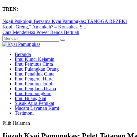
TREN:
Ngaji Psikologi Bersama Kyai Pamungkas: TANGGA REZEKI
Kopi “Greng,” Amankah? – Konsultasi S...
Cara Mendeteksi Power Benda Bertuah
Beranda
Ilmu Kunci Kelamin
Ilmu Pemutus Cinta
Ilmu Pulangkan Orang
Ilmu Penahluk Cinta
Ilmu Pengeret Harta
Ilmu Penutup Jodoh
Ilmu Penglaris Usaha
Ilmu Pembungkam
Ilmu Buang Sial
Susuk Aura Pemikat
Macam Layanan Kami
Testimoni
Pilih Halaman
Ijazah Kyai Pamungkas: Pelet Tatapan Ma