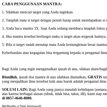
CARA PENGGUNAAN MANTRA:
1. Silahkan mencari target yang Anda inginkan.
2. Tataplah mata si target dengan penuh harap untuk mendapatkan si d
3. Anda baca mantra 3X. Saat Anda sedang membaca tetaplah fokus p
4. Jika mantra tersebut berfungsi maka si target akan tergerak hatiny
5. Bila si target sudah menatap mata Anda kemungkinan besar mantra 
Keberhasilan atau kegagalan bisa tergantung kepada si pengamal ilmu, b
Bagi Anda yang ingin mengamalkan ijazah di atas, silakan share/ba
Bismillah
, ijazah doa mantra di atas silahkan diamalkan,
GRATIS
tan
yang menjadikan ilmu tersebut baik atau buruk adalah pengamal ilmu 
SOLUSI LAIN:
Bagi Anda yang punya masalah kehidupan (asmara, ru
atas karena berbagai alasan (sibuk, tidak bisa, takut, dll), kami s
di 0857-4646-8080.
Wallaahu a’lam bissawab.