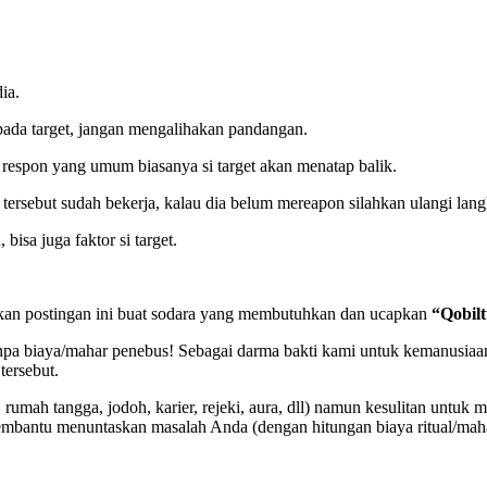
ia.
ada target, jangan mengalihakan pandangan.
a, respon yang umum biasanya si target akan menatap balik.
tersebut sudah bekerja, kalau dia belum mereapon silahkan ulangi lan
isa juga faktor si target.
gikan postingan ini buat sodara yang membutuhkan dan ucapkan
“Qobilt
pa biaya/mahar penebus! Sebagai darma bakti kami untuk kemanusiaan.
tersebut.
mah tangga, jodoh, karier, rejeki, aura, dll) namun kesulitan untuk m
iap membantu menuntaskan masalah Anda (dengan hitungan biaya ritual/m