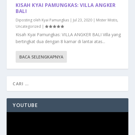
KISAH KYAI PAMUNGKAS: VILLA ANGKER
BALI
Diposting oleh
Kyai Pamungkas
|
Jul 23, 2020
|
Mister Mistis
,
Uncategorized
|
Kisah Kyai Pamungkas: VILLA ANGKER BALI Villa yang
bertingkat dua dengan 8 kamar di lantai atas...
BACA SELENGKAPNYA
YOUTUBE
Pemutar
Video