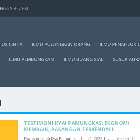
TANGGA REZEKI
TUS CINTA
ILMU PULANGKAN ORANG
ILMU PENAHLUK 
ILMU PEMBUNGKAM
ILMU BUANG SIAL
SUSUK AUR
N
TESTIMONI KYAI PAMUNGKAS: EKONOMI
MEMBAIK, PASANGAN TERKENDALI
Diposting oleh
Kyai Pamungkas
|
Jan 1, 2025
|
Uncategorized
|