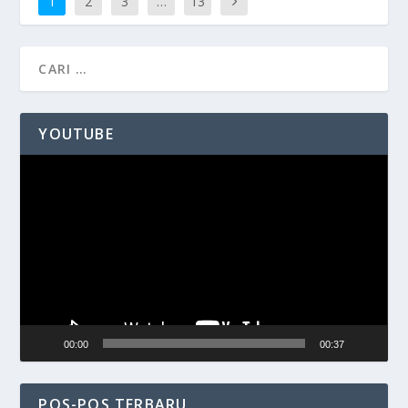
1
2
3
…
13
YOUTUBE
Pemutar
Video
00:00
00:37
POS-POS TERBARU