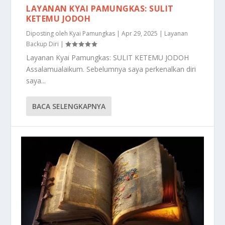
LAYANAN KYAI PAMUNGKAS: SULIT
KETEMU JODOH
Diposting oleh
Kyai Pamungkas
|
Apr 29, 2025
|
Layanan
Backup Diri
|
Layanan Kyai Pamungkas: SULIT KETEMU JODOH
Assalamualaikum. Sebelumnya saya perkenalkan diri
saya...
BACA SELENGKAPNYA