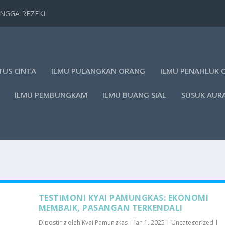
TANGGA REZEKI
TUS CINTA
ILMU PULANGKAN ORANG
ILMU PENAHLUK 
ILMU PEMBUNGKAM
ILMU BUANG SIAL
SUSUK AUR
TESTIMONI KYAI PAMUNGKAS: EKONOMI
MEMBAIK, PASANGAN TERKENDALI
Diposting oleh
Kyai Pamungkas
|
Jan 1, 2025
|
Uncategorized
|