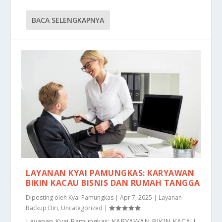
BACA SELENGKAPNYA
LAYANAN KYAI PAMUNGKAS: KARYAWAN
BIKIN KACAU BISNIS DAN RUMAH TANGGA
Diposting oleh
Kyai Pamungkas
|
Apr 7, 2025
|
Layanan
Backup Diri
,
Uncategorized
|
Layanan Kyai Pamungkas: KARYAWAN BIKIN KACAU