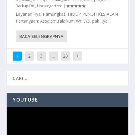
Backup Diri
,
Uncategorized
|
Layanan Kyai Pamungkas: HIDUP PENUH KESIALAN
Pertanyaan: Assalamu’alaikum Wr. Wb, pak Kyai...
BACA SELENGKAPNYA
1
2
3
…
20
YOUTUBE
Pemutar
Video