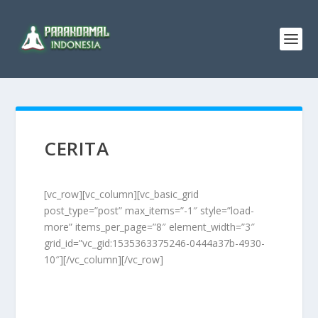
CERITA
[vc_row][vc_column][vc_basic_grid
post_type=”post” max_items=”-1″ style=”load-
more” items_per_page=”8″ element_width=”3″
grid_id=”vc_gid:1535363375246-0444a37b-4930-
10″][/vc_column][/vc_row]